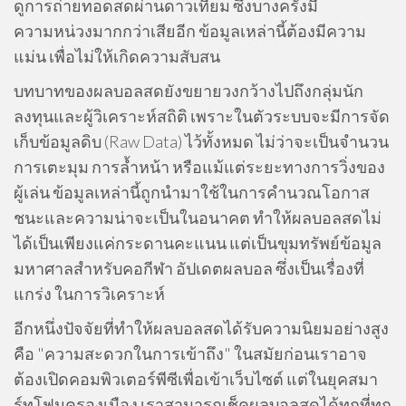
ดูการถ่ายทอดสดผ่านดาวเทียม ซึ่งบางครั้งมี
ความหน่วงมากกว่าเสียอีก ข้อมูลเหล่านี้ต้องมีความ
แม่น เพื่อไม่ให้เกิดความสับสน
บทบาทของผลบอลสดยังขยายวงกว้างไปถึงกลุ่มนัก
ลงทุนและผู้วิเคราะห์สถิติ เพราะในตัวระบบจะมีการจัด
เก็บข้อมูลดิบ (Raw Data) ไว้ทั้งหมด ไม่ว่าจะเป็นจำนวน
การเตะมุม การล้ำหน้า หรือแม้แต่ระยะทางการวิ่งของ
ผู้เล่น ข้อมูลเหล่านี้ถูกนำมาใช้ในการคำนวณโอกาส
ชนะและความน่าจะเป็นในอนาคต ทำให้ผลบอลสดไม่
ได้เป็นเพียงแค่กระดานคะแนน แต่เป็นขุมทรัพย์ข้อมูล
มหาศาลสำหรับคอกีฬา อัปเดตผลบอล ซึ่งเป็นเรื่องที่
แกร่ง ในการวิเคราะห์
อีกหนึ่งปัจจัยที่ทำให้ผลบอลสดได้รับความนิยมอย่างสูง
คือ "ความสะดวกในการเข้าถึง" ในสมัยก่อนเราอาจ
ต้องเปิดคอมพิวเตอร์พีซีเพื่อเข้าเว็บไซต์ แต่ในยุคสมา
ร์ทโฟนครองเมือง เราสามารถเช็คผลบอลสดได้ทุกที่ทุก