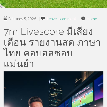
February 5, 2026
|
Leave a comment
|
Home
7m Livescore มีเสียง
เตือน รายงานสด ภาษา
ไทย คอบอลชอบ
แม่นยำ