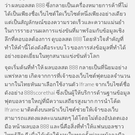
ว่า ผลบอลสด 888 ซึ่งกลายเป็นเครื่องหมายการค้าที่ไม่
ได้เป็นเพียงชื่อเว็บไซต์ใดเว็บไซต์หนึ่งเพียงอย่างเดียว
แต่เป็นสัญลักษณ์ของความรวดเร็วและความแม่นยำ
ในการรายงานผลการแข่งขันที่มาพร้อมกับข้อมูลเชิง
ลึกที่คอบอลต้องการ ดูบอลสด 888 โดยหัวใจสำคัญที่
ทำให้คำนี้โด่งดังคือระบบ ไว ของการส่งข้อมูลที่ทำได้
อย่างยอดเยี่ยมในทุกสนามแข่งขันทั่วโลก
จุดเริ่มต้นที่ทำให้ ผลบอลสด 888 กลายเป็นที่นิยมอย่าง
แพร่หลาย เกิดจากการที่เจ้าของเว็บไซต์ฟุตบอลจำนวน
มากในไทยหันมาเลือกใช้งานตัว Iframe จากเว็บไซต์ชื่อ
ดังอย่าง 888scorethai ซึ่งเป็นผู้ให้บริการด้านฐานข้อมูล
ฟุตบอลรายใหญ่ที่มีความเสถียรสูงมาก การนำโค้ด
Iframe มาติดตั้งบนหน้าเว็บไซต์ช่วยให้เจ้าของเว็บ
สามารถแสดงผลคะแนนสดๆ ได้โดยไม่ต้องอัปเดตเอง
มือ หน้าผลบอล 888 และนี่คือสิ่งที่ทำให้แฟนบอลชาว
ไทยรู้สึก ดี เมื่อได้เข้าใช้งานในทุกครั้งผ่านหน้าจอมือ