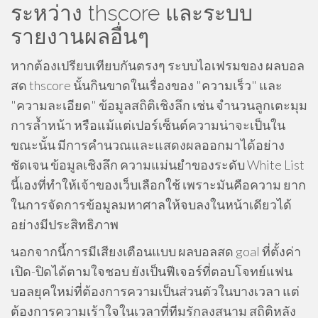
ระหว่าง thscore และระบบ
รายงานผลอื่นๆ
หากต้องเปรียบเทียบกันตรงๆ ระบบไอเฟรมของ ผลบอล
สด thscore นั้นกินขาดในเรื่องของ "ความเร็ว" และ
"ความละเอียด" ข้อมูลสถิติเชิงลึก เช่น จำนวนลูกเตะมุม
การล้ำหน้า หรือแม้แต่เปอร์เซ็นต์ความน่าจะเป็นใน
ขณะนั้น มีการคำนวณและแสดงผลออกมาได้อย่าง
ชัดเจน ข้อมูลเชิงลึก ความแม่นยำของระดับ White List
นี้เองที่ทำให้เจ้าของเว็บเลือกใช้ เพราะมันคือความ ยาก
ในการจัดการข้อมูลมหาศาลให้จบลงในหน้าเดียวได้
อย่างมีประสิทธิภาพ
นอกจากนี้การมีเสียงเตือนแบบ ผลบอลสด goal ที่ตั้งค่า
เปิด-ปิดได้ตามใจชอบ ยังเป็นฟีเจอร์ที่ตอบโจทย์แฟน
บอลยุคใหม่ที่ต้องการความเป็นส่วนตัวในบางเวลา แต่
ต้องการความเร้าใจในเวลาที่ทีมรักลงสนาม สถิติหลัง