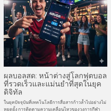
ผลบอลสด: หน้าต่างสู่โลกฟุตบอล
ที่รวดเร็วและแม่นยำที่สุดในยุค
ดิจิทัล
ในยุคปัจจุบันที่เทคโนโลยีการสื่อสารก้าวล้ำไปอย่างไม่
หยุดยั้ง การติดตามความเคลื่อนไหวของวงการกีฬา