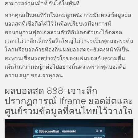
สามารถร่วม เม้าท์ กันได้ในทันที
หากคุณเป็นคนที่รักในเกมลูกหนัง การมีแหล่งข้อมูลผล
บอลสดที่เชื่อถือได้ไว้ในมือเปรียบเสมือนการมี
พจนานุกรมฟุตบอลส่วนตัวที่อัปเดตตัวเองได้ตลอด
เวลา ไม่ว่าลีกเล็กหรือลีกใหญ่ ไม่ว่าจะเป็นฟุตบอลระดับ
โลกหรือบอลถ้วยท้องถิ่น ผลบอลสดจะยังคงหน้าที่เป็น
สะพานเชื่อมระหว่างหัวใจของแฟนบอลกับความตื่น
เต้นในสนามหญ้าต่อไปอย่างมั่นคง เพราะฟุตบอลคือ
ความ สนุก ของเราทุกคน
ผลบอลสด 888: เจาะลึก
ปรากฏการณ์ Iframe ยอดฮิตและ
ศูนย์รวมข้อมูลที่คนไทยไว้วางใจ