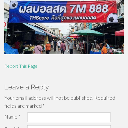
Report This Page
Leave a Reply
Your email address will not be published.
Required
fields are marked
*
Name
*