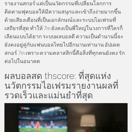
รายงานสกอร์ แต่เป็นนวัตกรรมที่เปลี่ยนโลกการ
ติดตามฟุตบอลให้มีความสนุกและเข้าถึงง่ายมากขึ้น
ด้วยเสียงเตือนที่เป็นเอกลักษณ์และระบบไอเฟรมที่
เสถียรที่สุด ทำให้ 7m ยังคงเป็นพี่ใหญ่ในวงการที่ใครก็
เลียนแบบได้ยาก ระบบผลบอลดี ความเป็นตำนานนี้จะ
ยังคงอยู่คู่กับแฟนบอลไทยไปอีกนานเท่านาน อัปเดต
สกอร์ 7m เพราะความคลาสสิกนี้คือสิ่งที่ทุกคนยังคง รัก
ต่อไปในอนาคต
ผลบอลสด thscore: ที่สุดแห่ง
นวัตกรรมไอเฟรมรายงานผลที่
รวดเร็วและแม่นยำที่สุด