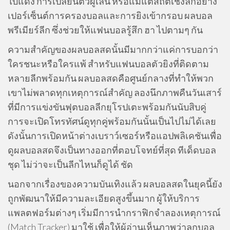
ใบแดง การเปลี่ยนตัวผู้เล่น หรือแม้แต่สถิติเชิงลึกอย่าง
เปอร์เซ็นต์การครองบอลและการยิงเข้ากรอบ ผลบอล
พรีเมียร์ลีก ซึ่งช่วยให้แฟนบอลรู้สึก ฮา ไปตามๆ กัน
ความสำคัญของผลบอลสดนั้นมีมากกว่าแค่การบอกว่า
ใครชนะหรือใครแพ้ สำหรับแฟนบอลตัวยิงที่ติดตาม
หลายลีกพร้อมกัน ผลบอลสดคือศูนย์กลางที่ทำให้พวก
เขาไม่พลาดทุกเหตุการณ์สำคัญ ลองนึกภาพคืนวันเสาร์
ที่มีการแข่งขันฟุตบอลลีกยุโรปเตะพร้อมกันนับสิบคู่
การจะเปิดโทรทัศน์ดูทุกคู่พร้อมกันนั้นเป็นไปไม่ได้เลย
ดังนั้นการเปิดหน้าต่างเบราว์เซอร์หรือแอปพลิเคชันเพื่อ
ดูผลบอลสดจึงเป็นทางออกที่ตอบโจทย์ที่สุด ทีเด็ดบอล
ชุด ไม่ว่าจะเป็นลีกไหนก็ดูได้ ชัด
นอกจากเรื่องของความบันเทิงแล้ว ผลบอลสดในยุคนี้ยัง
ถูกพัฒนาให้มีความละเอียดสูงขึ้นมาก ผู้ให้บริการ
แพลตฟอร์มต่างๆ เริ่มมีการนำกราฟิกจำลองเหตุการณ์
(Match Tracker) มาใช้ เพื่อให้ผู้อ่านเห็นภาพว่าลูกบอล