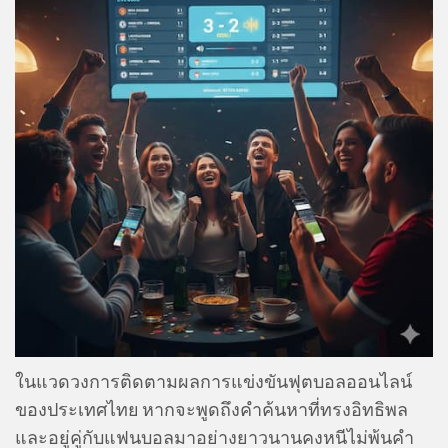
ในแวดวงการติดตามผลการแข่งขันฟุตบอลออนไลน์
ของประเทศไทย หากจะพูดถึงคำค้นหาที่ทรงอิทธิพล
และอยู่คู่กับแฟนบอลมาอย่างยาวนานคงหนีไม่พ้นคำ