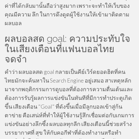
ค่าที่ได้กลับมานั้นถือว่าสูงมาก เพราะจะทำให้เว็บของ
คุณมีความ ลึก ในการดึงดูดผู้ใช้งานให้เข้ามาติดตาม
ผลบอล
ผลบอลสด goal: ความประทับใจ
ในเสียงเตือนที่แฟนบอลไทย
จดจำ
คำว่า ผลบอลสด goal กลายเป็นคีย์เวิร์ดยอดฮิตที่คน
ไทยมักจะค้นหาใน Search Engine อยู่เสมอ สาเหตุหลัก
มาจากพฤติกรรมการดูบอลที่ต้องการความตื่นเต้นและ
ต้องการรับรู้ผลการแข่งขันในทันทีที่มีการทำประตูเกิด
ขึ้น เสียงเตือน "Goal" ที่ดังขึ้นเมื่อมีลูกบอลเข้าสู่ก้น
ตาข่าย คือเสน่ห์ที่ทำให้ผู้ใช้งานรู้สึกเชื่อมต่อกับเกมการ
แข่งขันอย่างลึกซึ้ง ผลบอลทุกลีก เสียงเตือนนี้ช่วยสร้าง
บรรยากาศที่ สุข ให้กับคอกีฬาที่ต้องทำงานหรือทำ