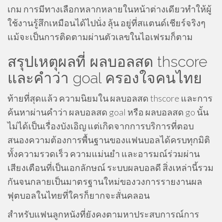
เกม การมีทางเลือกหลากหลายในหน้าต่างเดียวทำให้ผู้
ใช้งานรู้สึกเหมือนได้ไปนั่ง ลุ้น อยู่ที่สแตนด์เชียร์จริงๆ
แม้จะเป็นการติดตามผ่านตัวเลขในไอเฟรมก็ตาม
สรุปเหตุผลที่ ผลบอลสด thscore
และคำว่า goal ครองใจคนไทย
ท้ายที่สุดแล้ว ความนิยมใน ผลบอลสด thscore และการ
ค้นหาผ่านคำว่า ผลบอลสด goal หรือ ผลบอลสด go นั้น
ไม่ได้เป็นเรื่องบังเอิญ แต่เกิดจากการบริการที่ตอบ
สนองความต้องการพื้นฐานของแฟนบอลได้ครบทุกมิติ
ทั้งความรวดเร็ว ความแม่นยำ และอารมณ์ร่วมผ่าน
เสียงเตือนที่เป็นเอกลักษณ์ ระบบผลบอลดี สิ่งเหล่านี้รวม
กันจนกลายเป็นมาตรฐานใหม่ของวงการรายงานผล
ฟุตบอลในไทยที่ใครก็ยากจะสั่นคลอน
สำหรับแฟนลูกหนังที่ยังคงตามหาประสบการณ์การ